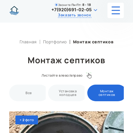
Звоните
Пн-Пт:
8 - 18
+7(920)691-02-05
Заказать звонок
УСЛУГИ
Главная
Портфолио
Монтаж септиков
КАТАЛОГ
Монтаж септиков
ЦЕНЫ
Листайте влево/вправо
ИНФОРМАЦИЯ
Установка
Монтаж
Все
НАШИ РАБОТЫ
колодцев
септиков
О КОМПАНИИ
+
фото
2
КОНТАКТЫ