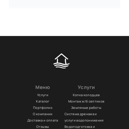
Меню
Услуги
Услуги
Копка колодцев
Каталог
Монтаж ж/б септиков
Портфолио
Земляные работы
О компании
Система дренажа и
Доставка и оплата
услуги водопонижения
Отзывы
Водоподготовка и