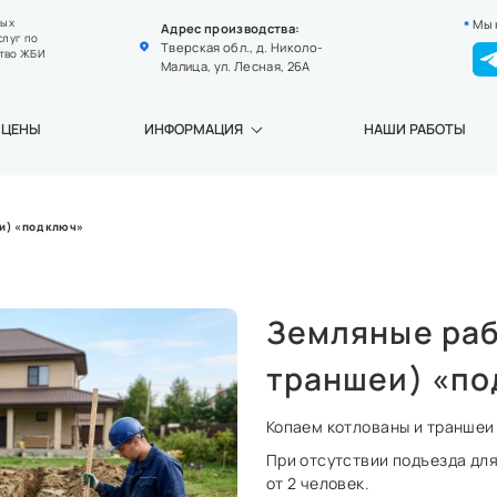
Мы 
ных
Адрес производства:
слуг по
Тверская обл., д. Николо-
тво ЖБИ
Малица, ул. Лесная, 26А
ЦЕНЫ
ИНФОРМАЦИЯ
НАШИ РАБОТЫ
и) «под ключ»
Земляные раб
траншеи) «по
Копаем котлованы и траншеи
При отсутствии подъезда для
от 2 человек.