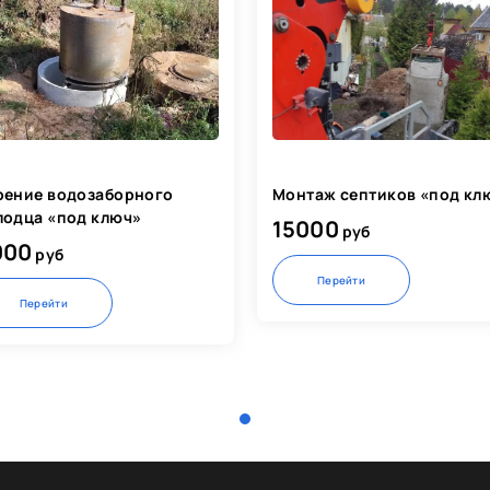
рение водозаборного
Монтаж септиков «под кл
лодца «под ключ»
15000
руб
000
руб
Перейти
Перейти