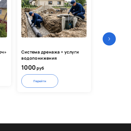
юч»
Система дренажа + услуги
Водоподгото
водопонижения
водоочистка 
1000
1500
руб
руб
Перейти
Перейти