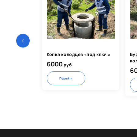
Копка колодцев «под ключ»
Бу
ко
6000
руб
6
Перейти