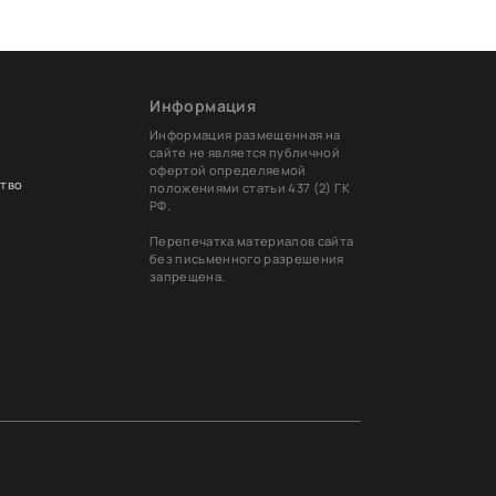
Информация
Информация размещенная на
сайте не является публичной
офертой определяемой
тво
положениями статьи 437 (2) ГК
РФ.
Перепечатка материалов сайта
без письменного разрешения
запрещена.