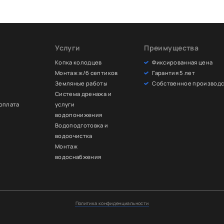
Услуги
Преимущества
Копка колодцев
Фиксированная цена
Монтаж ж/б септиков
Гарантия 5 лет
Земляные работы
Собственное производс
и
Система дренажа и
 оплата
услуги
водопонижения
Водоподготовка и
водоочистка
Монтаж
водоснабжения
Политика конфиденциальности