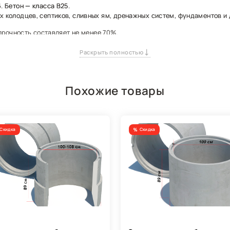
 Бетон — класса В25.
 колодцев, септиков, сливных ям, дренажных систем, фундаментов и 
 прочность составляет не менее 70%.
Раскрыть полностью
жными петлями.
50 лет и более.
овиях — агрессивной среде, высоком уровне грунтовых вод или ошибк
Похожие товары
Скидка
Скидка