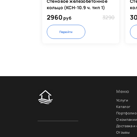
Стеновое железобетонное
Ст
кольцо (КСН-10.9 ч. тип 1)
кол
2960
3
3290
руб
Перейти
Меню
Услуги
Каталог
Портфолио
О компани
Доставка и
Отзывы