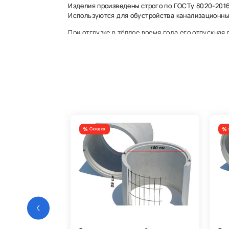
Изделия произведены строго по ГОСТу 8020-2016.
Используются для обустройства канализационных
При отгрузке в тёплое время года его отпускная
В холодное время года — не менее 90%.
Для удобства монтажа изделия оснащены монта
Срок службы такой продукции может достигать ≈ 
Однако важно помнить: при неблагоприятных усл
сократиться до 20–30 лет.
Скидка