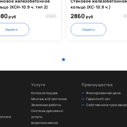
еновое железобетонное
Стеновое железобетонное
ьцо (КСН-10.9 ч. тип 2)
кольцо (КС-10.9 ч.)
080
2860
3380
3
руб
руб
Перейти
Перейти
Услуги
Преимущества
Копка колодцев
Фиксированная цена
Монтаж ж/б септиков
Гарантия 5 лет
Земляные работы
Собственное производс
и
Система дренажа и
 оплата
услуги
водопонижения