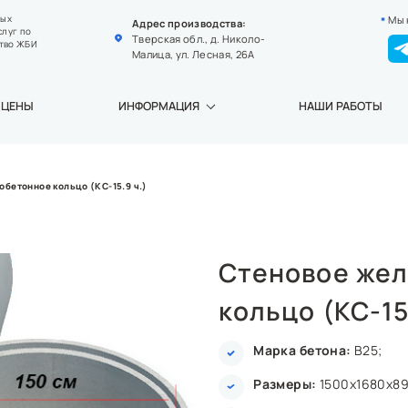
Мы 
ных
Адрес производства:
слуг по
Тверская обл., д. Николо-
тво ЖБИ
Малица, ул. Лесная, 26А
ЦЕНЫ
ИНФОРМАЦИЯ
НАШИ РАБОТЫ
бетонное кольцо (КС-15.9 ч.)
Стеновое же
кольцо (КС-15
Марка бетона:
В25;
Размеры:
1500x1680x89