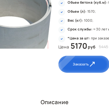
Объем бетона (куб.м):
Объем (л):
1570;
Вес (кг):
1000;
Срок службы:
≈ 30 лет 
*Цена за шт:
при заказе
5170
5445
Цена
руб
Заказать
Описание