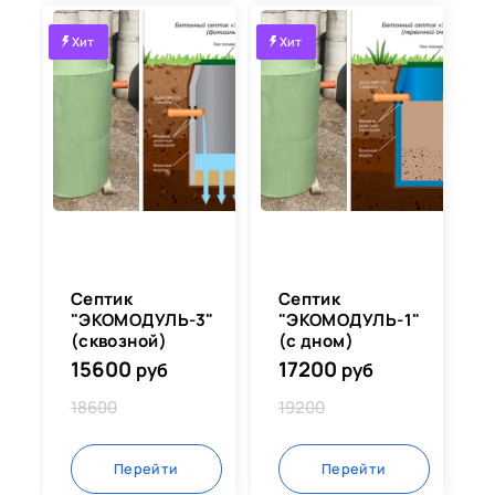
Срок службы такой продукции может достигать ≈ 50
Хит
Хит
лет и более.
Однако важно помнить: при неблагоприятных
условиях — агрессивной среде, высоком уровне
грунтовых вод или ошибках при монтаже — срок
эксплуатации может сократиться до 20–30 лет.
Акция
— всем покупателям модулей стартовый
комплект специальной композиции бактерий для
септиков —
БЕСПЛАТНО!
Септик
Септик
"ЭКОМОДУЛЬ-3"
"ЭКОМОДУЛЬ-1"
(сквозной)
(с дном)
15600
17200
руб
руб
18600
19200
Перейти
Перейти