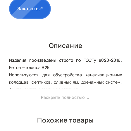
Заказать
Описание
Изделия произведены строго по ГОСТу 8020-2016.
Бетон — класса В25.
Используются для обустройства канализационных
колодцев, септиков, сливных ям, дренажных систем,
фундаментов и других конструкций.
Раскрыть полностью
При отгрузке в тёплое время года его отпускная
прочность составляет не менее 70%.
В холодное время года — не менее 90%.
Похожие товары
Для удобства монтажа изделия оснащены
монтажными петлями.