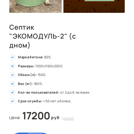
Септик
"ЭКОМОДУЛЬ-2" (с
дном)
Марка бетона:
В25;
Размеры:
1000x1160x2200;
Объем (л):
1500;
Вес (кг):
1800;
Кол-во пользователей:
от 2 до 6 человек;
Срок службы:
≈ 50 лет и более;
17200
Цена
руб
19200