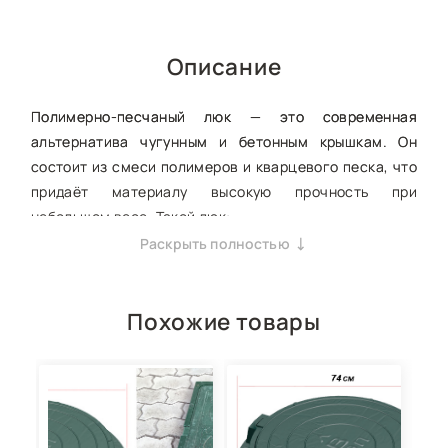
Описание
Полимерно-песчаный люк — это современная
альтернатива чугунным и бетонным крышкам. Он
состоит из смеси полимеров и кварцевого песка, что
придаёт материалу высокую прочность при
небольшом весе. Такой люк:
Раскрыть полностью
не подвержен коррозии
(не ржавеет);
не боится перепадов температур
(от –50 до +60
°C);
Похожие товары
не впитывает влагу
и не разрушается от талых вод;
выдерживает нагрузку
до 1–3 тонн (в зависимости
от класса).
Мы предлагаем полимерно-песчаные люки круглой и
квадратной формы, с замком или без, для колодцев