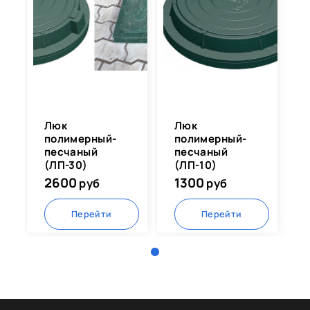
разного диаметра (от 500 до 800 мм). Крышка легко
снимается и ставится на место, не гремит при
проезде лёгкого транспорта. Подходит для частных
домов, дач, дренажных и канализационных колодцев.
Люк
Люк
полимерный-
полимерный-
песчаный
песчаный
(ЛП-30)
(ЛП-10)
2600
1300
руб
руб
Перейти
Перейти