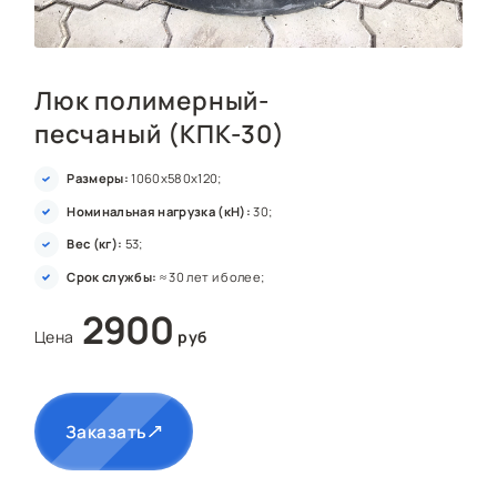
Люк полимерный-
песчаный (КПК-30)
Размеры:
1060x580x120;
Номинальная нагрузка (кН):
30;
Вес (кг):
53;
Срок службы:
≈ 30 лет и более;
2900
Цена
руб
Заказать